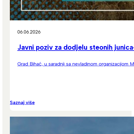
06.06.2026
Javni poziv za dodjelu steonih junic
Grad Bihać, u saradnji sa nevladinom organizacijom Mu
Saznaj više