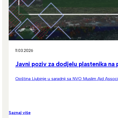
11.03.2026
Javni poziv za dodjelu plastenika na
Opština Ljubinje u saradnji sa NVO Muslim Aid Associ
Saznaj više