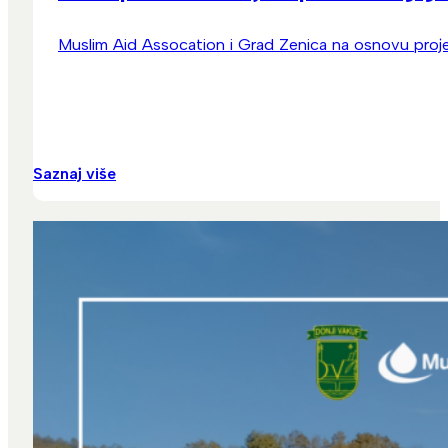
Muslim Aid Assocation i Grad Zenica na osnovu projekt
Saznaj više