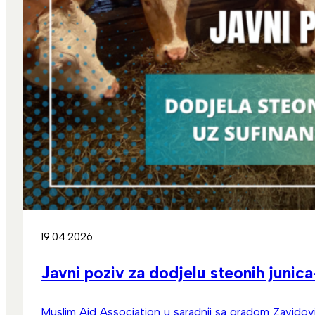
19.04.2026
Javni poziv za dodjelu steonih junic
Muslim Aid Association u saradnji sa gradom Zavido