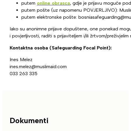
putem
online obrasca
, gdje je prijavu moguće pod
putem pošte (uz napomenu POVJERLJIVO): Muslim 
putem elektronske pošte: bosniasafeguarding@mu
Iako su anonimne prijave dopuštene, one ponekad mogu 
i povjerljivosti, raditi s prijaviteljem i/ili žrtvom/preživ
Kontaktna osoba (Safeguarding Focal Point):
Ines Melez
ines.melez@muslimaid.com
033 263 335
Dokumenti