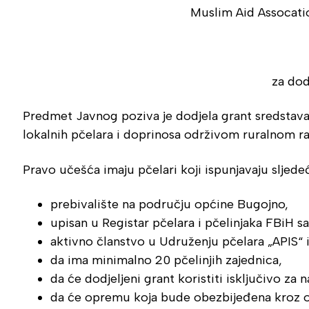
Muslim Aid Assocatio
za dod
Predmet Javnog poziva je dodjela grant sredstava
lokalnih pčelara i doprinosa održivom ruralnom ra
Pravo učešća imaju pčelari koji ispunjavaju sljede
prebivalište na području općine Bugojno,
upisan u Registar pčelara i pčelinjaka FBiH 
aktivno članstvo u Udruženju pčelara „APIS“ 
da ima minimalno 20 pčelinjih zajednica,
da će dodjeljeni grant koristiti isključivo z
da će opremu koja bude obezbijeđena kroz ov