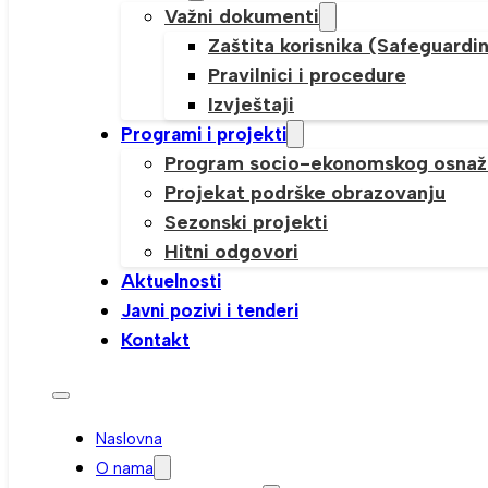
Važni dokumenti
Zaštita korisnika (Safeguardi
Pravilnici i procedure
Izvještaji
Programi i projekti
Program socio-ekonomskog osnaž
Projekat podrške obrazovanju
Sezonski projekti
Hitni odgovori
Aktuelnosti
Javni pozivi i tenderi
Kontakt
Naslovna
O nama