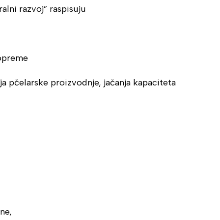
alni razvoj” raspisuju
 opreme
a pčelarske proizvodnje, jačanja kapaciteta
ne,