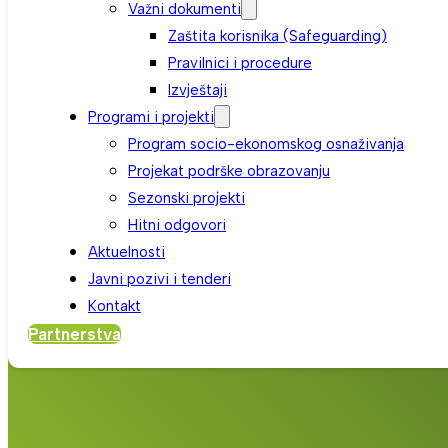
Važni dokumenti
Zaštita korisnika (Safeguarding)
Pravilnici i procedure
Izvještaji
Programi i projekti
Program socio-ekonomskog osnaživanja
Projekat podrške obrazovanju
Sezonski projekti
Hitni odgovori
Aktuelnosti
Javni pozivi i tenderi
Kontakt
Partnerstva