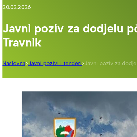
20.02.2026
Javni poziv za dodjelu 
Travnik
Naslovna
>
Javni pozivi i tenderi
>
Javni poziv za dodje