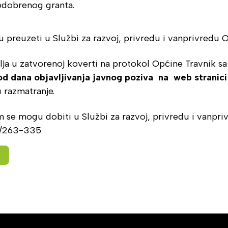
 odobrenog granta.
 preuzeti u Službi za razvoj, privredu i vanprivredu O
a u zatvorenoj koverti na protokol Općine Travnik s
od dana objavljivanja javnog poziva na web stranic
 razmatranje.
se mogu dobiti u Službi za razvoj, privredu i vanpriv
33/263-335