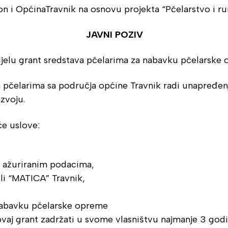
n i OpćinaTravnik na osnovu projekta “Pčelarstvo i rur
JAVNI POZIV
jelu grant sredstava pčelarima za nabavku pčelarske
 pčelarima sa područja općine Travnik radi unapređenj
zvoju.
će uslove:
sa ažuriranim podacima,
ili “MATICA” Travnik,
a nabavku pčelarske opreme
aj grant zadržati u svome vlasništvu najmanje 3 godi