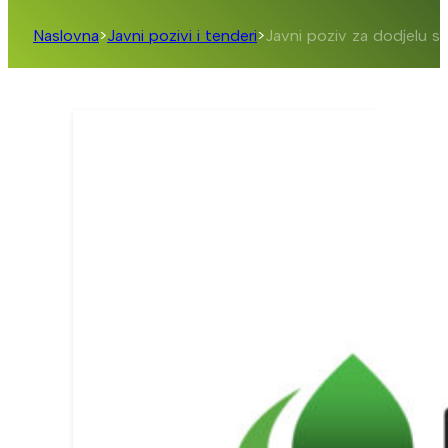
Naslovna
>
Javni pozivi i tenderi
>
Javni poziv za dodjelu s