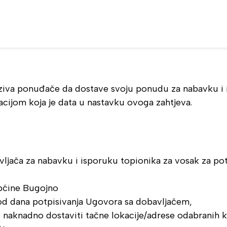
oziva ponuđače da dostave svoju ponudu za nabavku i 
acijom koja je data u nastavku ovoga zahtjeva.
ljača za nabavku i isporuku topionika za vosak za potr
Općine Bugojno
 od dana potpisivanja Ugovora sa dobavljačem,
 naknadno dostaviti tačne lokacije/adrese odabranih k