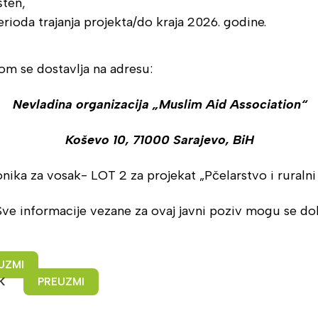
šten,
oda trajanja projekta/do kraja 2026. godine.
om se dostavlja na adresu:
Nevladina organizacija „Muslim Aid Association“
Koševo 10, 71000 Sarajevo, BiH
ka za vosak- LOT 2 za projekat „Pčelarstvo i ruralni 
 Sve informacije vezane za ovaj javni poziv mogu se d
UZMI
K
PREUZMI