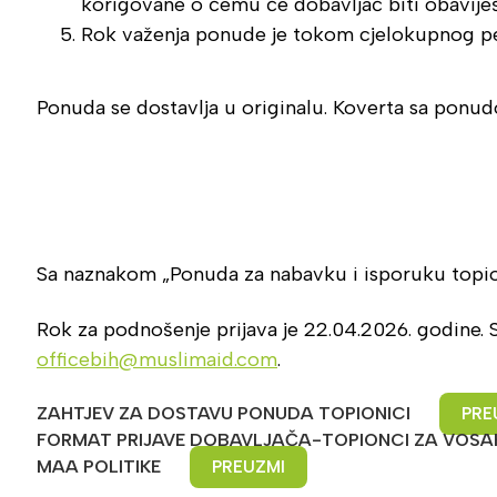
korigovane o čemu će dobavljač biti obavije
Rok važenja ponude je tokom cjelokupnog peri
Ponuda se dostavlja u originalu. Koverta sa ponud
Sa naznakom „Ponuda za nabavku i isporuku topioni
Rok za podnošenje prijava je 22.04.2026. godine.
officebih@muslimaid.com
.
ZAHTJEV ZA DOSTAVU PONUDA TOPIONICI
PRE
FORMAT PRIJAVE DOBAVLJAČA-TOPIONCI ZA VOSA
MAA POLITIKE
PREUZMI