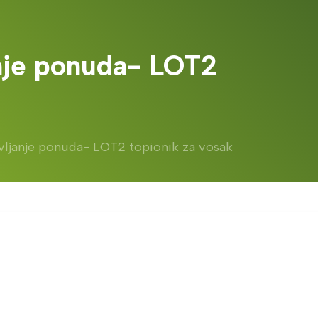
anje ponuda- LOT2
avljanje ponuda- LOT2 topionik za vosak