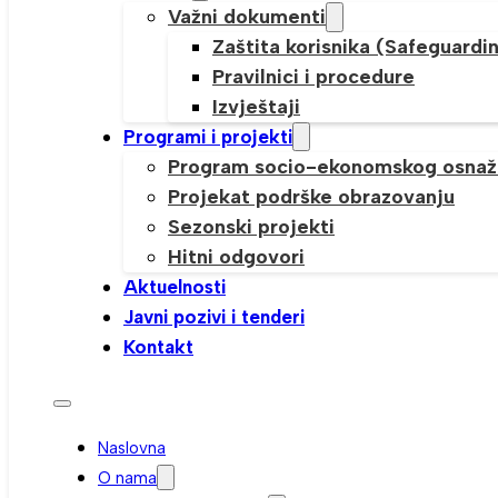
Važni dokumenti
Zaštita korisnika (Safeguardi
Pravilnici i procedure
Izvještaji
Programi i projekti
Program socio-ekonomskog osnaž
Projekat podrške obrazovanju
Sezonski projekti
Hitni odgovori
Aktuelnosti
Javni pozivi i tenderi
Kontakt
Naslovna
O nama