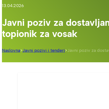
13.04.2026
Javni poziv za dostavlj
topionik za vosak
Naslovna
>
Javni pozivi i tenderi
>
Javni poziv za dost