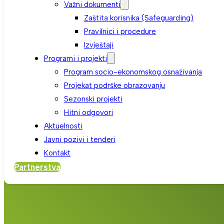
Važni dokumenti
Zaštita korisnika (Safeguarding)
Pravilnici i procedure
Izvještaji
Programi i projekti
Program socio-ekonomskog osnaživanja
Projekat podrške obrazovanju
Sezonski projekti
Hitni odgovori
Aktuelnosti
Javni pozivi i tenderi
Kontakt
Partnerstva