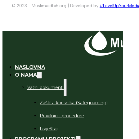
© 2023 - Muslimaidbih.org | Developed by
#LevelUpYourMedi
NASLOVNA
O NAMA
Važni dokumenti
Zaštita korisnika (Safeguarding)
Pravilnici i procedure
Izvještaji
PROGRAMI I PROJEKTI