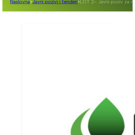
Naslovna
>
Javni pozivi i tenderi
>
LOT 2- Javni poziv za n