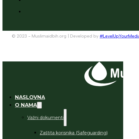
© 2023 - Muslimaidbih.org | Developed by
#LevelUpYourMedi
NASLOVNA
O NAMA
Važni dokumenti
Zaštita korisnika (Safeguarding)