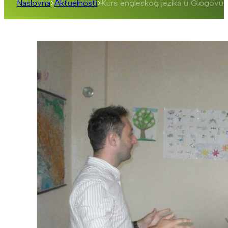
Naslovna
>
Aktuelnosti
>
Kurs engleskog jezika u Glogovu