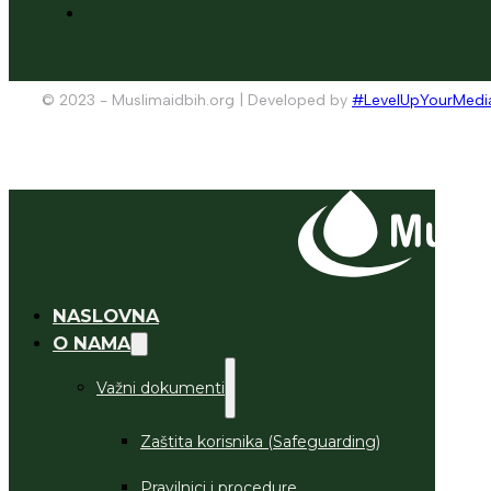
© 2023 - Muslimaidbih.org | Developed by
#LevelUpYourMedi
NASLOVNA
O NAMA
Važni dokumenti
Zaštita korisnika (Safeguarding)
Pravilnici i procedure