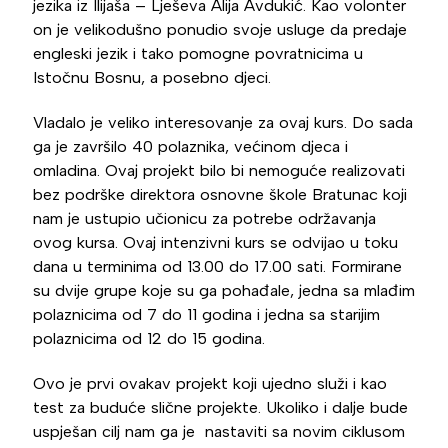
jezika iz Ilijaša – Lješeva Alija Avdukić. Kao volonter
on je velikodušno ponudio svoje usluge da predaje
engleski jezik i tako pomogne povratnicima u
Istočnu Bosnu, a posebno djeci.
Vladalo je veliko interesovanje za ovaj kurs. Do sada
ga je završilo 40 polaznika, većinom djeca i
omladina. Ovaj projekt bilo bi nemoguće realizovati
bez podrške direktora osnovne škole Bratunac koji
nam je ustupio učionicu za potrebe održavanja
ovog kursa. Ovaj intenzivni kurs se odvijao u toku
dana u terminima od 13.00 do 17.00 sati. Formirane
su dvije grupe koje su ga pohađale, jedna sa mlađim
polaznicima od 7 do 11 godina i jedna sa starijim
polaznicima od 12 do 15 godina.
Ovo je prvi ovakav projekt koji ujedno služi i kao
test za buduće slične projekte. Ukoliko i dalje bude
uspješan cilj nam ga je nastaviti sa novim ciklusom