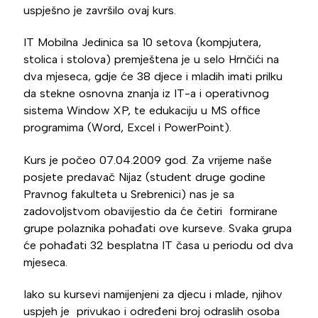
uspješno je završilo ovaj kurs.
IT Mobilna Jedinica sa 10 setova (kompjutera,
stolica i stolova) premještena je u selo Hrnčići na
dva mjeseca, gdje će 38 djece i mladih imati prilku
da stekne osnovna znanja iz IT-a i operativnog
sistema Window XP, te edukaciju u MS office
programima (Word, Excel i PowerPoint).
Kurs je počeo 07.04.2009 god. Za vrijeme naše
posjete predavač Nijaz (student druge godine
Pravnog fakulteta u Srebrenici) nas je sa
zadovoljstvom obavijestio da će četiri formirane
grupe polaznika pohađati ove kurseve. Svaka grupa
će pohađati 32 besplatna IT časa u periodu od dva
mjeseca.
Iako su kursevi namijenjeni za djecu i mlade, njihov
uspjeh je privukao i određeni broj odraslih osoba