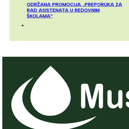
ODRŽANA PROMOCIJA „PREPORUKA ZA
RAD ASISTENATA U REDOVNIM
ŠKOLAMA“