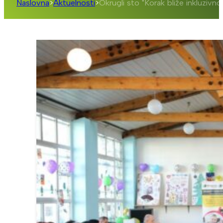
Naslovna
>
Aktuelnosti
>
Okrugli sto "Korak bliže inkluzivno