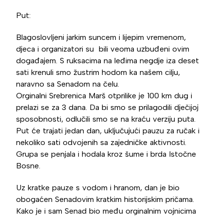
Put:
Blagoslovljeni jarkim suncem i lijepim vremenom,
djeca i organizatori su bili veoma uzbuđeni ovim
događajem. S ruksacima na leđima negdje iza deset
sati krenuli smo žustrim hodom ka našem cilju,
naravno sa Senadom na čelu.
Orginalni Srebrenica Marš otprilike je 100 km dug i
prelazi se za 3 dana. Da bi smo se prilagodili dječijoj
sposobnosti, odlučili smo se na kraću verziju puta.
Put će trajati jedan dan, uključujući pauzu za ručak i
nekoliko sati odvojenih sa zajedničke aktivnosti.
Grupa se penjala i hodala kroz šume i brda Istočne
Bosne.
Uz kratke pauze s vodom i hranom, dan je bio
obogaćen Senadovim kratkim historijskim pričama.
Kako je i sam Senad bio među orginalnim vojnicima