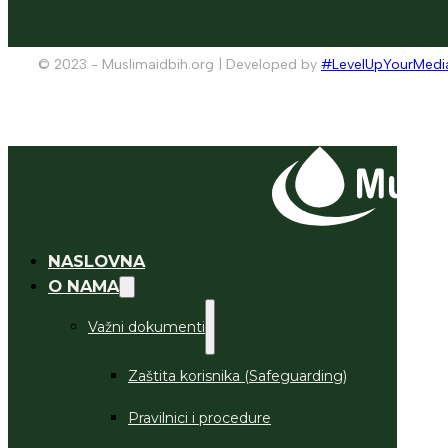
© 2023 - Muslimaidbih.org | Developed by
#LevelUpYourMedi
NASLOVNA
O NAMA
Važni dokumenti
Zaštita korisnika (Safeguarding)
Pravilnici i procedure