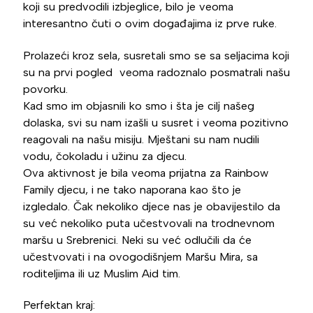
koji su predvodili izbjeglice, bilo je veoma
interesantno čuti o ovim događajima iz prve ruke.
Prolazeći kroz sela, susretali smo se sa seljacima koji
su na prvi pogled veoma radoznalo posmatrali našu
povorku.
Kad smo im objasnili ko smo i šta je cilj našeg
dolaska, svi su nam izašli u susret i veoma pozitivno
reagovali na našu misiju. Mještani su nam nudili
vodu, čokoladu i užinu za djecu.
Ova aktivnost je bila veoma prijatna za Rainbow
Family djecu, i ne tako naporana kao što je
izgledalo. Čak nekoliko djece nas je obavijestilo da
su već nekoliko puta učestvovali na trodnevnom
maršu u Srebrenici. Neki su već odlučili da će
učestvovati i na ovogodišnjem Maršu Mira, sa
roditeljima ili uz Muslim Aid tim.
Perfektan kraj: