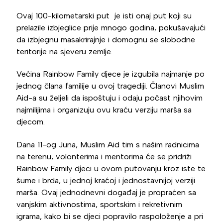
Ovaj 100-kilometarski put je isti onaj put koji su
prelazile izbjeglice prije mnogo godina, pokušavajući
da izbjegnu masakrirajnje i domognu se slobodne
teritorije na sjeveru zemlje.
Većina Rainbow Family djece je izgubila najmanje po
jednog člana familije u ovoj tragediji. Članovi Muslim
Aid-a su željeli da ispoštuju i odaju počast njihovim
najmilijima i organizuju ovu kraću verziju marša sa
djecom.
Dana 11-og Juna, Muslim Aid tim s našim radnicima
na terenu, volonterima i mentorima će se pridriži
Rainbow Family djeci u ovom putovanju kroz iste te
šume i brda, u jednoj kraćoj i jednostavnijoj verziji
marša. Ovaj jednodnevni događaj je propraćen sa
vanjskim aktivnostima, sportskim i rekretivnim
igrama, kako bi se djeci popravilo raspoloženje a pri