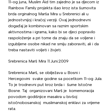
11-og juna, Muslim Aid tim zajedno je sa djecom iz
Rainbow Family projekta išao kroz ista šumovita
brda orginalnog Marša Mira u Srebrenici ali u
jednostvnijoj i kraćoj verziji. Ovaj jednodnevni
događaj je kombinovan sa raznim sportskim
aktivnostima i igrama, kako bi se djeci popravilo
raspoloženje a pri tome da znaju da se voljene i
izgubljene osobe nikad ne smiju zaboraviti, ali i da
treba nastaviti voljeti i živjeti.
Srebrenica Marš Mira 11.Juni.2009
Srebrenica Marš, se obilježava u Bosni i
Hercegovini svake godine sa pocetkom 11-og Jula.
To je trodnevni put kroz brda i šume Istočne
Bosne. Taj organizovani Marš je komemoracija
povodom godišnjice masakra u bivšoj
istočnobosanskoj muslimanskoj enklavi za vrijeme
rata.