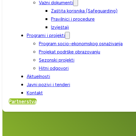
Važni dokumenti
Zaštita korisnika (Safeguarding)
Pravilnici i procedure
Izvještaji
Programi i projekti
Program socio-ekonomskog osnaživanja
Projekat podrške obrazovanju
Sezonski projekti
Hitni odgovori
Aktuelnosti
Javni pozivi i tenderi
Kontakt
Partnerstva