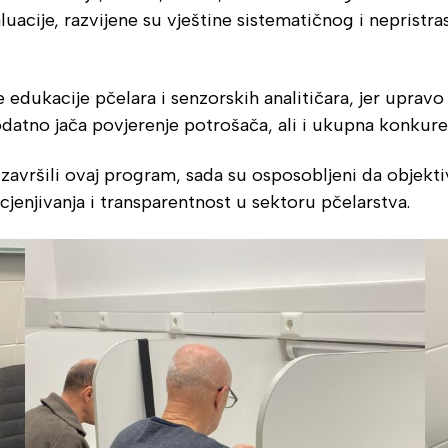
luacije, razvijene su vještine sistematičnog i neprist
edukacije pčelara i senzorskih analitičara, jer upravo
odatno jača povjerenje potrošača, ali i ukupna konku
no završili ovaj program, sada su osposobljeni da objek
jenjivanja i transparentnost u sektoru pčelarstva.