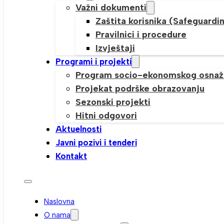
Važni dokumenti
Zaštita korisnika (Safeguardi
Pravilnici i procedure
Izvještaji
Programi i projekti
Program socio-ekonomskog osnaž
Projekat podrške obrazovanju
Sezonski projekti
Hitni odgovori
Aktuelnosti
Javni pozivi i tenderi
Kontakt
Naslovna
O nama