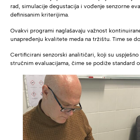
rad, simulacije degustacija i vođenje senzorne eva
definisanim kriterijima.
Ovakvi programi naglašavaju važnost kontinuirane 
unapređenju kvalitete meda na tržištu. Time se d
Certificirani senzorski analitičari, koji su uspješ
stručnim evaluacijama, čime se podiže standard oc