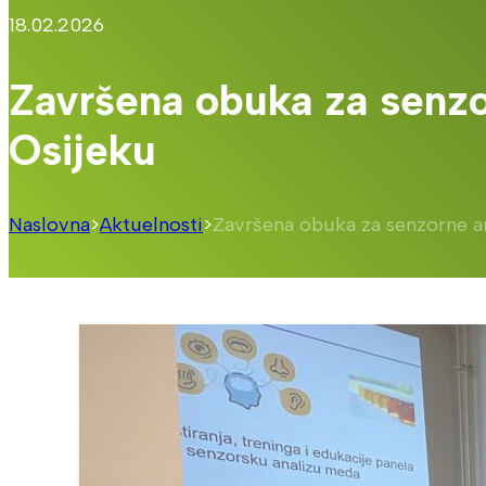
18.02.2026
Završena obuka za senzo
Osijeku
Naslovna
>
Aktuelnosti
>
Završena obuka za senzorne an