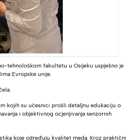
eno-tehnološkom fakultetu u Osijeku uspješno je
dima Evropske unije.
čela.
m kojih su učesnici prošli detaljnu edukaciju o
avanja i objektivnog ocjenjivanja senzornih
istika koje određuju kvalitet meda. Kroz praktični