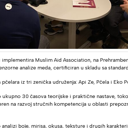
koji implementira Muslim Aid Association, na Prehramb
enzorne analize meda, certificiran u skladu sa standar
pčelara iz tri zenička udruženja: Api Ze, Pčela i Eko P
 ukupno 30 časova teorijske i praktične nastave, toko
ren na razvoj stručnih kompetencija u oblasti prepozn
analizi boje, mirisa, okusa, teksture i drugih karakter