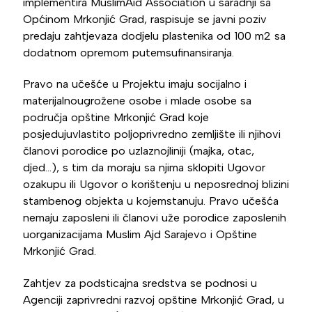
implementira MuslimAid Association u saradnji sa
Općinom Mrkonjić Grad, raspisuje se javni poziv
predaju zahtjevaza dodjelu plastenika od 100 m2 sa
dodatnom opremom putemsufinansiranja.
Pravo na učešće u Projektu imaju socijalno i
materijalnougrožene osobe i mlade osobe sa
područja opštine Mrkonjić Grad koje
posjedujuvlastito poljoprivredno zemljište ili njihovi
članovi porodice po uzlaznojliniji (majka, otac,
djed…), s tim da moraju sa njima sklopiti Ugovor
ozakupu ili Ugovor o korištenju u neposrednoj blizini
stambenog objekta u kojemstanuju. Pravo učešća
nemaju zaposleni ili članovi uže porodice zaposlenih
uorganizacijama Muslim Ajd Sarajevo i Opštine
Mrkonjić Grad.
Zahtjev za podsticajna sredstva se podnosi u
Agenciji zaprivredni razvoj opštine Mrkonjić Grad, u