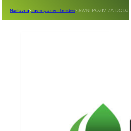
Naslovna
>
Javni pozivi i tenderi
>
JAVNI POZIV ZA DOD