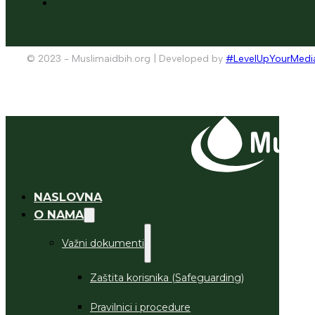
© 2023 - Muslimaidbih.org | Developed by
#LevelUpYourMedi
NASLOVNA
O NAMA
Važni dokumenti
Zaštita korisnika (Safeguarding)
Pravilnici i procedure