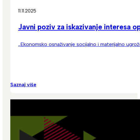
11.11.2025
Javni poziv za iskazivanje interesa o
„Ekonomsko osnaživanje socijalno i materijalno ugrož
Saznaj više