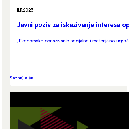
11.11.2025
Javni poziv za iskazivanje interesa o
„Ekonomsko osnaživanje socijalno i materijalno ugrož
Saznaj više