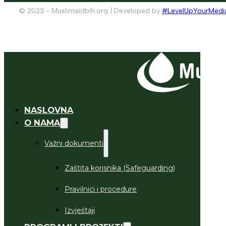
© 2023 - Muslimaidbih.org | Developed by
#LevelUpYourMedi
NASLOVNA
O NAMA
Važni dokumenti
Zaštita korisnika (Safeguarding)
Pravilnici i procedure
Izvještaji